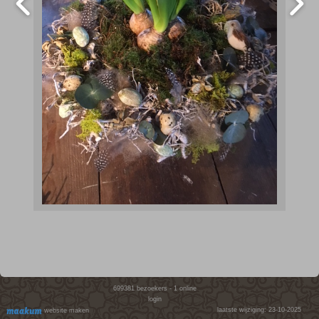
699381
bezoekers - 1 online
login
laatste wijziging: 23-10-2025
website maken