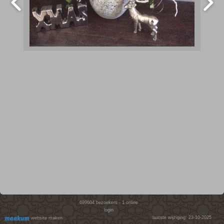
699604
bezoekers - 1 online
login
laatste wijziging: 23-10-2025
website maken