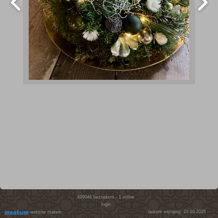
699046
bezoekers - 1 online
login
laatste wijziging: 23-10-2025
website maken