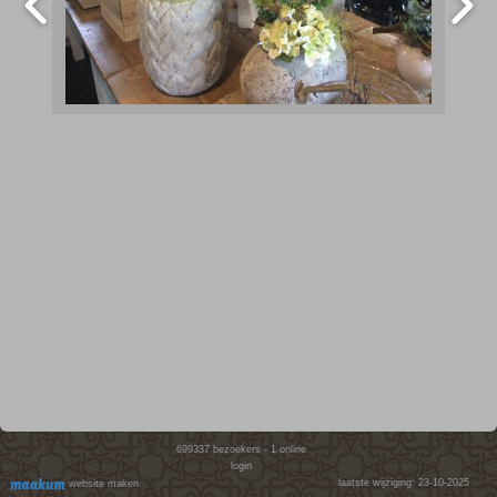
699337
bezoekers - 1 online
login
laatste wijziging: 23-10-2025
website maken