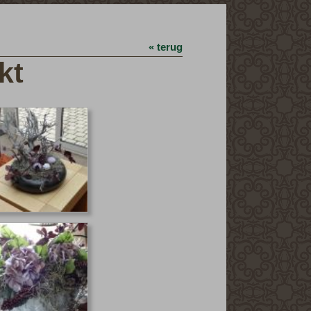
« terug
kt