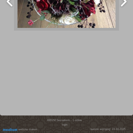
699150
bezoekers - 1 online
login
laatste wijziging: 23-10-2025
website maken