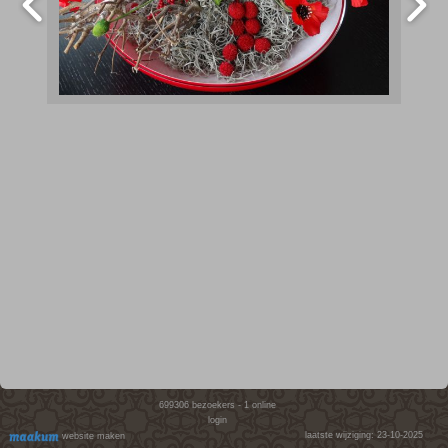
699306
bezoekers - 1 online
login
laatste wijziging: 23-10-2025
website maken